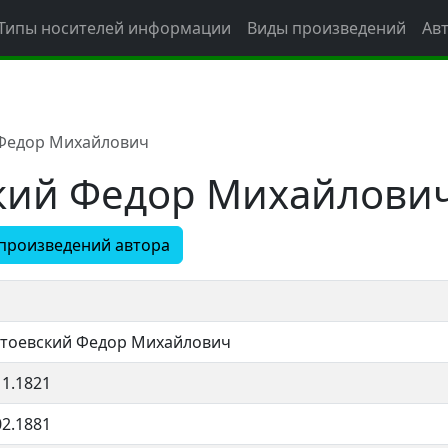
Типы носителей информации
Виды произведений
Ав
 Федор Михайлович
ский Федор Михайлови
произведений автора
тоевский Федор Михайлович
11.1821
02.1881