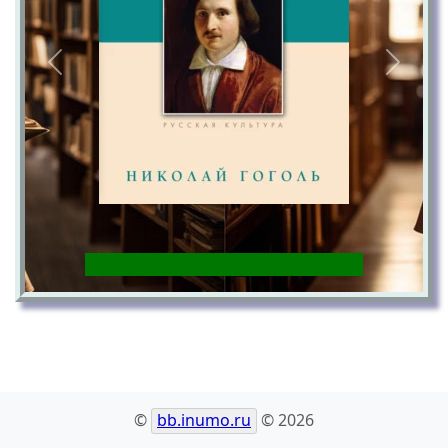
Previous
Next
©
bb.inumo.ru
© 2026