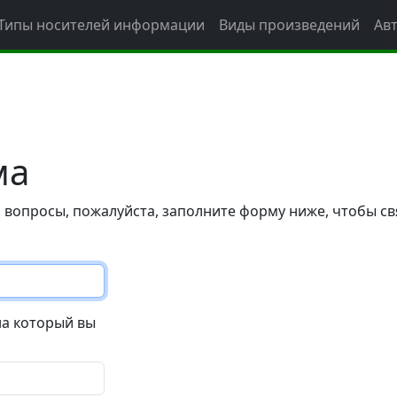
Типы носителей информации
Виды произведений
Ав
ма
 вопросы, пожалуйста, заполните форму ниже, чтобы св
на который вы