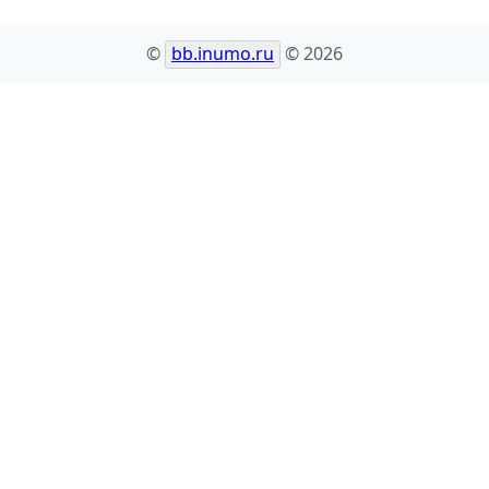
©
bb.inumo.ru
© 2026