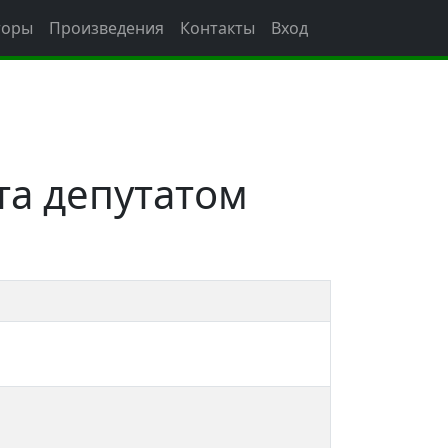
торы
Произведения
Контакты
Вход
та депутатом