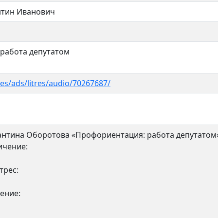
нтин Иванович
работа депутатом
ges/ads/litres/audio/70267687/
антина Оборотова «Профориентация: работа депутатом»
ичение:
трес:
ение: