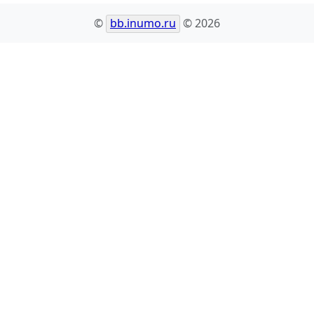
©
bb.inumo.ru
© 2026