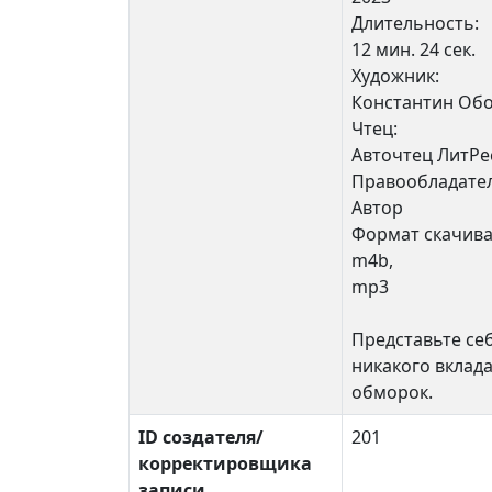
Длительность:
12 мин. 24 сек.
Художник:
Константин Об
Чтец:
Авточтец ЛитРе
Правообладател
Автор
Формат скачива
m4b,
mp3
Представьте себ
никакого вклада
обморок.
ID создателя/
201
корректировщика
записи