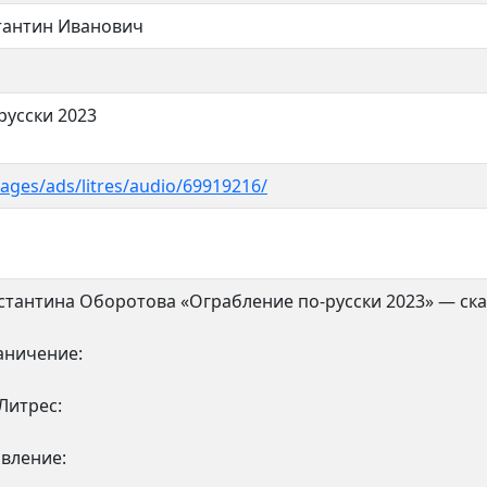
тантин Иванович
русски 2023
pages/ads/litres/audio/69919216/
стантина Оборотова «Ограбление по-русски 2023» — ска
аничение:
Литрес:
вление: