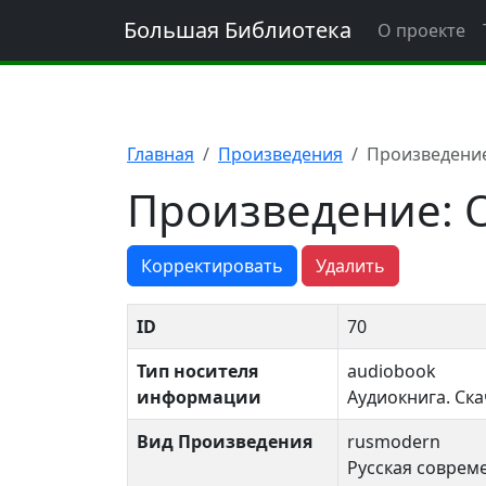
Большая Библиотека
О проекте
Главная
Произведения
Произведение
Произведение: О
Корректировать
Удалить
ID
70
Тип носителя
audiobook
информации
Аудиокнига. Ск
Вид Произведения
rusmodern
Русская совреме