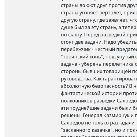
страны воюют друг против друг
страны угоняет вертолет, прил
другую страну, где заявляет, чт
душе был за эту страну, а тепер
по факту. Перед разведкой пр
стоят две задачи. Надо убедить
перебежчик - честный предател
"троянский конь", подсунутый 
задача - уберечь перелетчика 
стороны бывших товарищей по
руководства. Как гарантироват
абсолютную безопасность? В 
фантастической истории прот
полковников разведки Салоедо
эти труднейшие задачи были 
решены. Генерал Казмирчук и 
Салоедов не только разгадали 
"засланного казачка", но и по