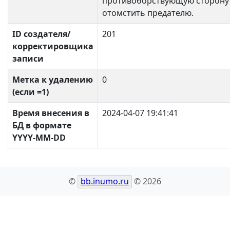
противоборствующую сторону
отомстить предателю.
ID создателя/
201
корректировщика
записи
Метка к удалению
0
(если =1)
Время внесения в
2024-04-07 19:41:41
БД в формате
YYYY-MM-DD
©
bb.inumo.ru
© 2026