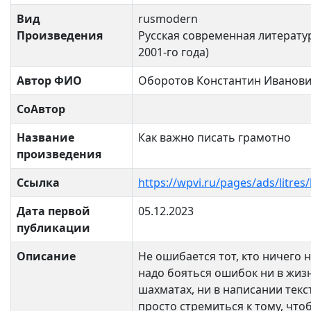
Вид
rusmodern
Произведения
Русская современная литератур
2001-го года)
Автор ФИО
Оборотов Константин Иванов
СоАвтор
Название
Как важно писать грамотно
произведения
Ссылка
https://wpvi.ru/pages/ads/litre
Дата первой
05.12.2023
публикации
Описание
Не ошибается тот, кто ничего н
надо бояться ошибок ни в жизн
шахматах, ни в написании текс
просто стремиться к тому, что