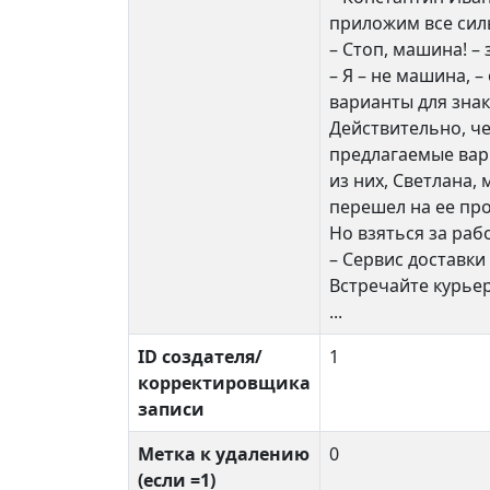
приложим все силы
– Стоп, машина! – 
– Я – не машина, 
варианты для знак
Действительно, че
предлагаемые вари
из них, Светлана,
перешел на ее про
Но взяться за раб
– Сервис доставки
Встречайте курьер
...
ID создателя/
1
корректировщика
записи
Метка к удалению
0
(если =1)