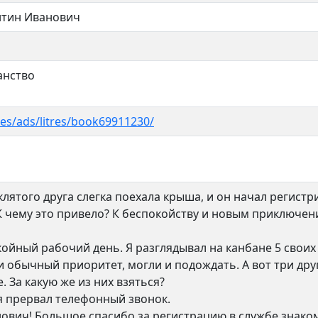
нтин Иванович
анство
ges/ads/litres/book69911230/
клятого друга слегка поехала крыша, и он начал регист
К чему это привело? К беспокойству и новым приключен
йный рабочий день. Я разглядывал на канбане 5 своих 
и обычный приоритет, могли и подождать. А вот три дру
. За какую же из них взяться?
 прервал телефонный звонок.
нович! Большое спасибо за регистрацию в службе знако