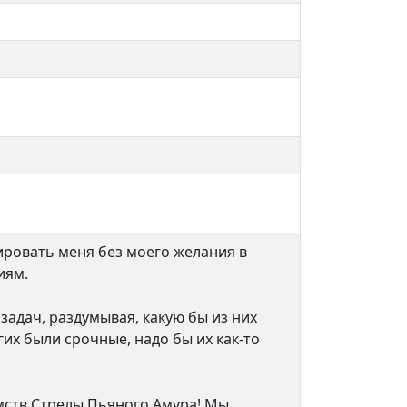
рировать меня без моего желания в
иям.
задач, раздумывая, какую бы из них
гих были срочные, надо бы их как-то
мств Стрелы Пьяного Амура! Мы