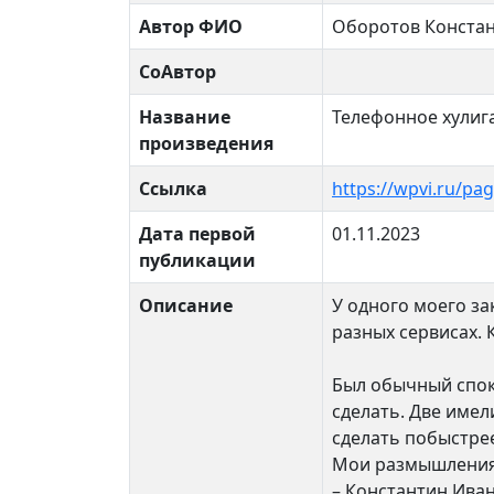
Автор ФИО
Оборотов Конста
СоАвтор
Название
Телефонное хулиг
произведения
Ссылка
https://wpvi.ru/pa
Дата первой
01.11.2023
публикации
Описание
У одного моего за
разных сервисах. 
Был обычный споко
сделать. Две имел
сделать побыстрее
Мои размышления
– Константин Ива