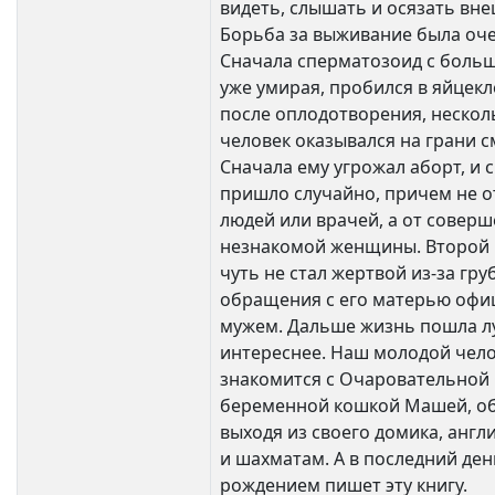
видеть, слышать и осязать вн
Борьба за выживание была оч
Сначала сперматозоид с боль
уже умирая, пробился в яйцекле
после оплодотворения, нескол
человек оказывался на грани с
Сначала ему угрожал аборт, и 
пришло случайно, причем не о
людей или врачей, а от совер
незнакомой женщины. Второй 
чуть не стал жертвой из-за гру
обращения с его матерью оф
мужем. Дальше жизнь пошла л
интереснее. Наш молодой чел
знакомится с Очаровательной
беременной кошкой Машей, об
выходя из своего домика, англ
и шахматам. А в последний ден
рождением пишет эту книгу.