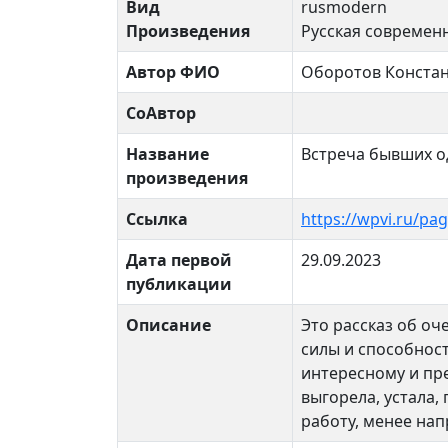
Вид
rusmodern
Произведения
Русская современн
Автор ФИО
Оборотов Конста
СоАвтор
Название
Встреча бывших о
произведения
Ссылка
https://wpvi.ru/pa
Дата первой
29.09.2023
публикации
Описание
Это рассказ об оч
силы и способност
интересному и пре
выгорела, устала,
работу, менее нап