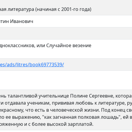
ая литература (начиная с 2001-го года)
нтин Иванович
дноклассников, или Случайное везение
ges/ads/litres/book69773539/
ень талантливой учительнице Полине Сергеевне, котора
и отдавала ученикам, прививая любовь к литературе, р
красному, что есть в человеческой жизни. Под конец с
 по ее выражению, "как загнанная полковая лошадь", ей 
ряженную и с более высокой зарплатой.