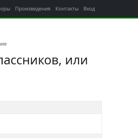
торы
Произведения
Контакты
Вход
ние
ассников, или