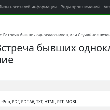
Типы носителей информации
Виды произведений
Ав
: Встреча бывших одноклассников, или Случайное везе
Встреча бывших однокл
ние
, ePub, PDF, PDF A6, TXT, HTML, RTF, MOBI.