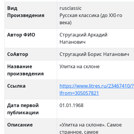
Вид
rusclassic
Произведения
Русская классика (до XXI-го
века)
Автор ФИО
Стругацкий Аркадий
Натанович
СоАвтор
Стругацкий Борис Натанович
Название
Улитка на склоне
произведения
Ссылка
https://www.litres.ru/23467410/?
lfrom=305057821
Дата первой
01.01.1968
публикации
Описание
«Улитка на склоне». Самое
странное, самое