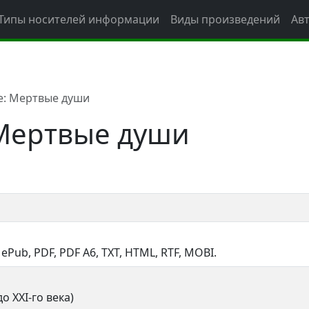
Типы носителей информации
Виды произведений
Ав
е: Мертвые души
Мертвые души
, ePub, PDF, PDF A6, TXT, HTML, RTF, MOBI.
о XXI-го века)