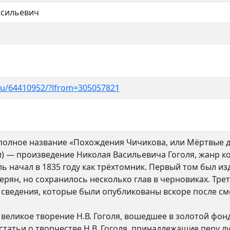
асильевич
.ru/64410952/?lfrom=305057821
полное название «Похождения Чичикова, или Мёртвые ду
) — произведение Николая Васильевича Гоголя, жанр ко
ль начал в 1835 году как трёхтомник. Первый том был из
ерян, но сохранилось несколько глав в черновиках. Трет
сведения, которые были опубликованы вскоре после сме
великое творение Н.В. Гоголя, вошедшее в золотой фон
статьи о творчестве Н.В. Гоголя, принадлежащие перу 