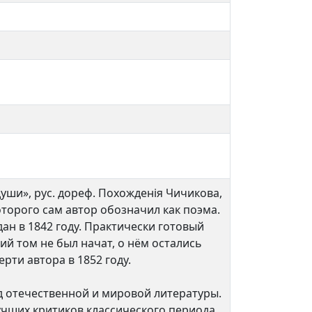
ши», рус. дореф. Похожденія Чичикова,
торого сам автор обозначил как поэма.
дан в 1842 году. Практически готовый
ий том не был начат, о нём остались
рти автора в 1852 году.
д отечественной и мировой литературы.
лучших критиков классического периода