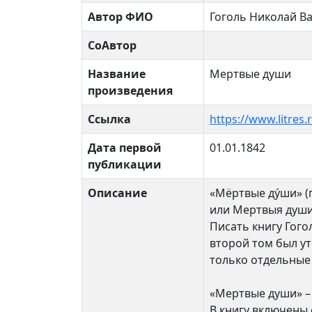
Автор ФИО
Гоголь Николай В
СоАвтор
Название
Мертвые души
произведения
Ссылка
https://www.litres
Дата первой
01.01.1842
публикации
Описание
«Мёртвые ду́ши» (
или Мертвыя души
Писать книгу Гого
второй том был ут
только отдельные 
«Мертвые души» – 
В книгу включены 