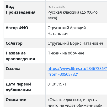
Вид
rusclassic
Произведения
Русская классика (до XXI-го
века)
Автор ФИО
Стругацкий Аркадий
Натанович
СоАвтор
Стругацкий Борис Натанович
Название
Пикник на обочине
произведения
Ссылка
https://www.litres.ru/23467386/?
lfrom=305057821
Дата первой
01.01.1971
публикации
Описание
«Счастье для всех, и пусть
никто не уйдёт обиженным!»