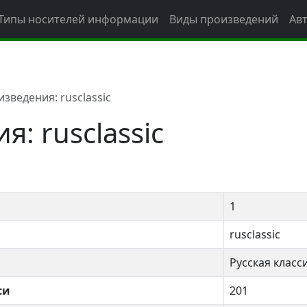
Типы носителей информации
Виды произведений
Ав
зведения: rusclassic
: rusclassic
1
rusclassic
Русская класси
си
201