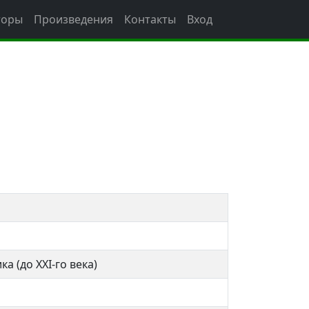
торы
Произведения
Контакты
Вход
ка (до XXI-го века)